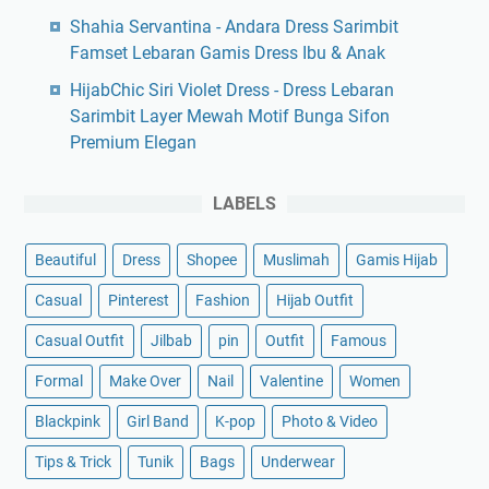
Shahia Servantina - Andara Dress Sarimbit
Famset Lebaran Gamis Dress Ibu & Anak
HijabChic Siri Violet Dress - Dress Lebaran
Sarimbit Layer Mewah Motif Bunga Sifon
Premium Elegan
LABELS
Beautiful
Dress
Shopee
Muslimah
Gamis Hijab
Casual
Pinterest
Fashion
Hijab Outfit
Casual Outfit
Jilbab
pin
Outfit
Famous
Formal
Make Over
Nail
Valentine
Women
Blackpink
Girl Band
K-pop
Photo & Video
Tips & Trick
Tunik
Bags
Underwear