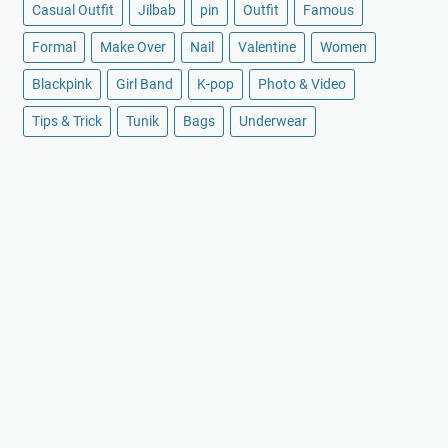
Casual Outfit
Jilbab
pin
Outfit
Famous
Formal
Make Over
Nail
Valentine
Women
Blackpink
Girl Band
K-pop
Photo & Video
Tips & Trick
Tunik
Bags
Underwear